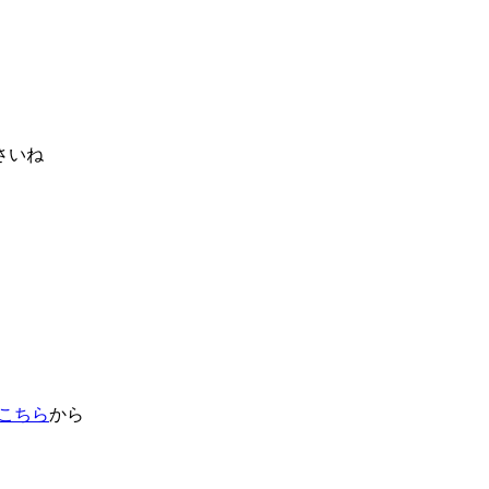
さいね
こちら
から