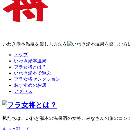
いわき湯本温泉を楽しむ方法を
トップ
いわき湯本温泉
フラ女将とは？
いわき湯本で遊ぶ
フラ女将セレクション
おすすめのお店
アクセス
私たちは、いわき湯本の温泉宿の女将。
みなさんの旅のコン
もっと詳しく