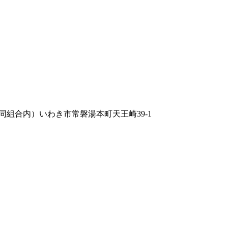
協同組合内）
いわき市常磐湯本町天王崎39-1