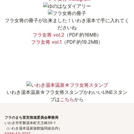
フラ女将の冊子が出来ました！
いわき湯本で手に入れてく
ださいね
フラ女将 vol.2
（PDF:約16MB）
フラ女将 vol.1
（PDF:約19.2MB）
いわき湯本温泉☆フラ女将スタンプ
かわいいLINEスタン
プは
こちら
から
フラのまち宣言推進委員会事務局
いわき市常磐湯本町天王崎39-1
（いわき湯本温泉旅館協同組合内）
0246-43-3017