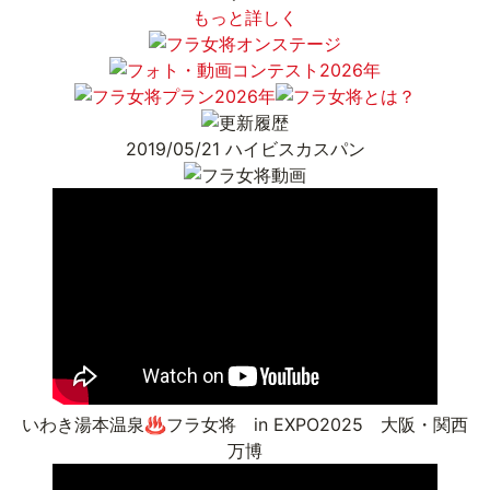
もっと詳しく
2019/05/21
ハイビスカスパン
いわき湯本温泉♨️フラ女将 in EXPO2025 大阪・関西
万博