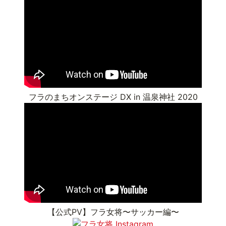
フラのまちオンステージ DX in 温泉神社 2020
【公式PV】フラ女将〜サッカー編〜