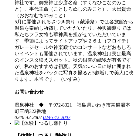
神社です。御祭神は少彦名命（すくなひこなのみこ
と）、事代主命（ことしろぬしのみこと）、大巳貴命
（おおなむちのみこと）
5月に開催されるさつき祭り（献湯祭）では各旅館から
温泉を奉納し祈祷していただいたり、神輿御渡りでは
私たちフラ女将も華神輿を担がせていただいていま
す。季節によってライトアップや２６１（フロイチ）
ガレージセールや神楽殿でのコンサートなどおもしろ
いイベントも開催されています。温泉神社は実は最高
のインスタ映えスポット。秋の銀杏の絨毯が有名です
が、私のおすすめは初夏。天気のいい日に緑に囲まれ
た温泉神社をバックに写真を撮ると5割増しで美人に映
ります。本当です。（いずみ）
お問い合わせ
温泉神社 ◆ 〒972-8321 福島県いわき市常磐湯本
町三函322番地
0246-42-2007
0246-42-2007
【体験】つるし雛作り