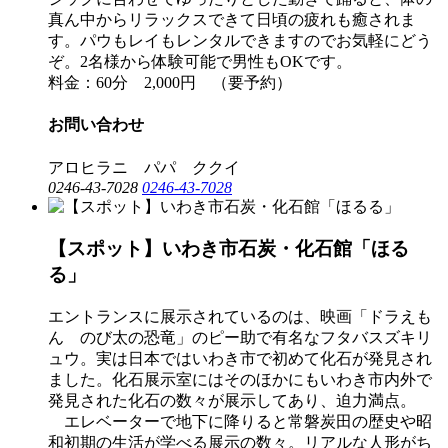
真ん中からリラックスできて日頃の疲れも癒されま
す。パウもレイもレンタルできますのでお気軽にどう
ぞ。2名様から体験可能で男性もOKです。
料金：60分 2,000円 （要予約）
お問い合わせ
アロヒラニ パパ ククイ
0246-43-7028
0246-43-7028
【スポット】いわき市石炭・化石館「ほる
る」
エントランスに展示されているのは、映画「ドラえも
ん のび太の恐竜」のピー助で有名なフタバスズキリ
ュウ。実は日本ではいわき市で初めて化石が発見され
ました。化石展示室にはそのほかにもいわき市内外で
発見された化石の数々が展示してあり、迫力満点。
エレベーターで地下に降りると常磐炭田の歴史や昭
和初期の生活が学べる展示の数々。リアルな人形がち