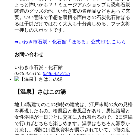
ょっと怖いかも？！ミュージアムショップも恐竜石炭
関連のグッズの他、いわき市の名産品などもあって充
実。いい意味で予想を裏切る面白さの石炭化石館ほる
るは子供だけではなく大人も十分楽しめる、フラ女将
一押しのスポットです。
➡いわき市石炭・化石館「ほるる」公式HPはこちら
お問い合わせ
いわき市石炭・化石館
0246-42-3155
0246-42-3155
【温泉】さはこの湯
地上4階建てのこの独特の建物は、江戸末期の火の見櫓
を再現したもの。檜風呂と岩風呂があり、男性浴場と
女性浴場が一日ごとに交互に入れ替わるので、2日連続
で行けばどちらも楽しめます。温泉はもちろん源泉か
け流し。2階には温泉資料が展示されていて、3階の広